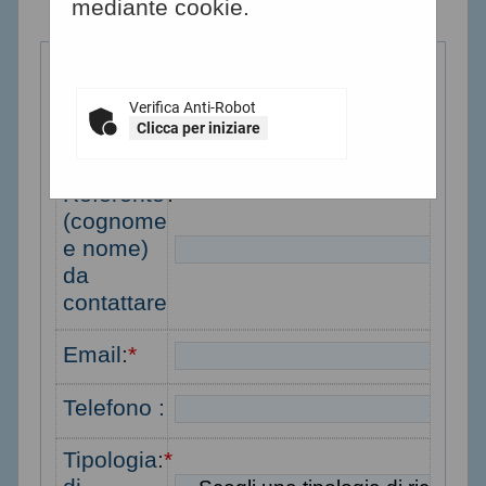
mediante cookie.
file, e poi procedi all'invio della
richiesta.
Inserimento richiesta
Ragione
:
*
Verifica Anti-Robot
sociale o
Clicca per iniziare
denominazione
Referente
:
*
(cognome
e nome)
da
contattare
Email
:
*
Telefono :
Tipologia
:
*