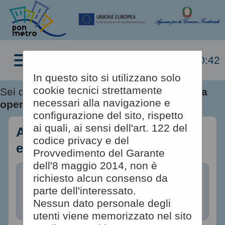
08/08/2026 10:42
In questo sito si utilizzano solo
cookie tecnici strettamente
Sei qui:
Home
»
Informazioni
»
Assistenza
necessari alla navigazione e
operatori economici
configurazione del sito, rispetto
ai quali, ai sensi dell'art. 122 del
Assistenza operatori
codice privacy e del
economici
Provvedimento del Garante
dell'8 maggio 2014, non è
richiesto alcun consenso da
Compila il form indicando i tuoi
parte dell'interessato.
riferimenti e il problema
Nessun dato personale degli
riscontrato, eventualmente se
utenti viene memorizzato nel sito
necessario allegando anche un