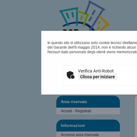
In questo sito si utilizzano solo cookie tecnici stretta
del Garante dell'8 maggio 2014, non è richiesto alcun 
Nessun dato personale degli utenti viene memorizzato
Verifica Anti-Robot
Clicca per iniziare
06/08/2026 17:01
Sei qui:
Home
»
Procedure d'appalto e contratti
»
Avv
Area riservata
Accedi - Registrati
Informazioni
Accesso area riservata