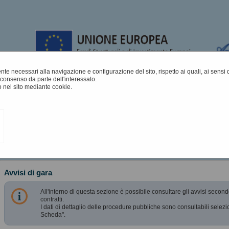
mente necessari alla navigazione e configurazione del sito, rispetto ai quali, ai sens
consenso da parte dell'interessato.
 nel sito mediante cookie.
A
A
Grafica
Testo
Alto contrasto
A
isi pubblici
Avvisi di gara
All'interno di questa sezione è possibile consultare gli avvisi second
contratti.
I dati di dettaglio delle procedure pubbliche sono consultabili selez
Scheda".